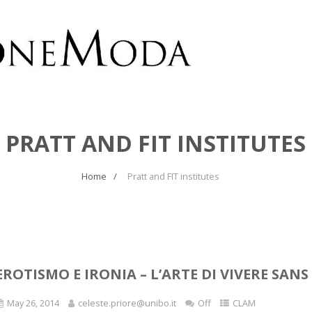
PRATT AND FIT INSTITUTES
Home
Pratt and FIT institutes
EROTISMO E IRONIA – L’ARTE DI VIVERE SAN
May 26, 2014
celeste.priore@unibo.it
Off
CLAM