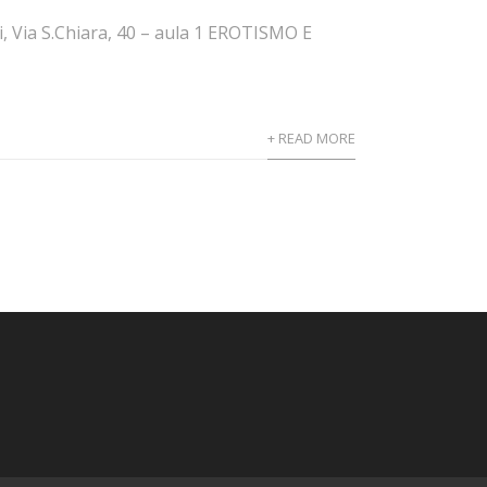
i, Via S.Chiara, 40 – aula 1 EROTISMO E
+ READ MORE