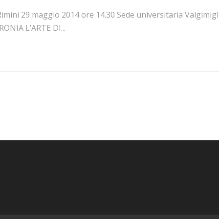
imini 29 maggio 2014 ore 14.30 Sede universitaria Valgimigl
RONIA L’ARTE DI...