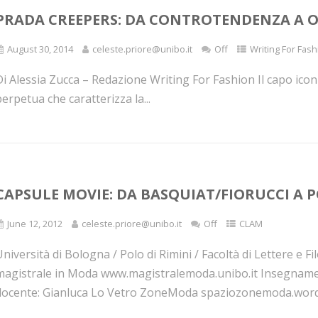
PRADA CREEPERS: DA CONTROTENDENZA A 
August 30, 2014
celeste.priore@unibo.it
Off
Writing For Fash
i Alessia Zucca – Redazione Writing For Fashion Il capo icon
erpetua che caratterizza la...
CAPSULE MOVIE: DA BASQUIAT/FIORUCCI A 
June 12, 2012
celeste.priore@unibo.it
Off
CLAM
niversità di Bologna / Polo di Rimini / Facoltà di Lettere e 
magistrale in Moda www.magistralemoda.unibo.it Insegnament
docente: Gianluca Lo Vetro ZoneModa spaziozonemoda.wordp