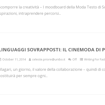
Scomporre la creatività – I moodboard della Moda Testo di
spirazioni, intraprendere percorsi...
LINGUAGGI SOVRAPPOSTI: IL CINEMODA DI 
October 11, 2014
celeste.priore@unibo.it
Off
Writing For Fas
agari, un giorno, il valore della collaborazione – quindi di c
ostituirà per sempre ogni...