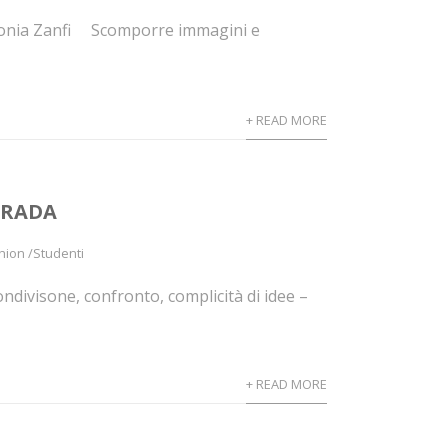
 Sonia Zanfi Scomporre immagini e
+ READ MORE
PRADA
hion /Studenti
ondivisone, confronto, complicità di idee –
+ READ MORE