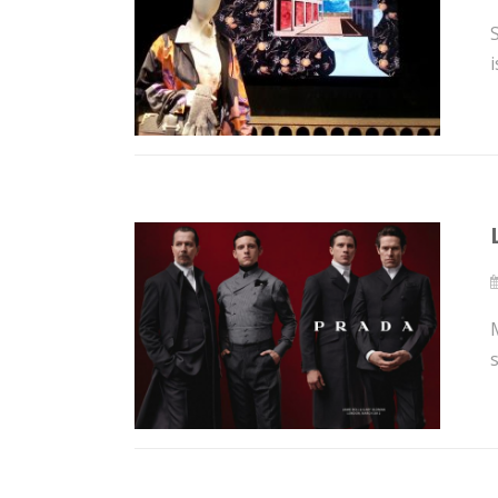
i
M
s