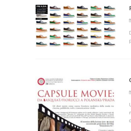
D
p
U