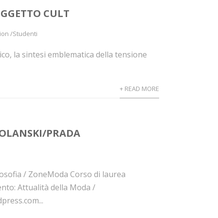
OGGETTO CULT
ion /Studenti
ico, la sintesi emblematica della tensione
+ READ MORE
POLANSKI/PRADA
Filosofia / ZoneModa Corso di laurea
o: Attualità della Moda /
ress.com...