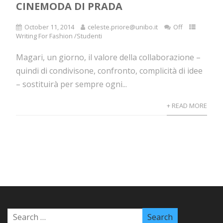
CINEMODA DI PRADA
October 11, 2014
celeste.priore@unibo.it
Off
Writing For Fashion /Studenti
Magari, un giorno, il valore della collaborazione –
quindi di condivisone, confronto, complicità di idee
– sostituirà per sempre ogni...
+ READ MORE