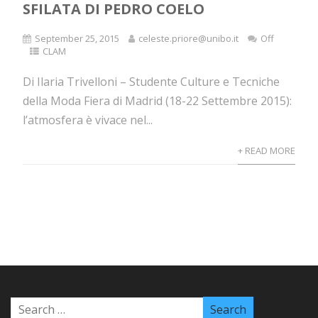
SFILATA DI PEDRO COELO
September 25, 2015
celeste.priore@unibo.it
Off
CLAM
Di Ilaria Trivelloni – Studente Culture e Tecniche
della Moda Fiera di Madrid (18-22 Settembre 2015):
l’atmosfera è vivace nel...
+ READ MORE