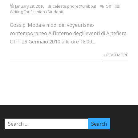
January 29, 2010
celeste.priore@unibo.it
Off
Writing For Fashion /Studenti
Gossip. Moda e modi del voyeurismo
contemporaneo All’interno degli eventi di Artefiera
Off il 29 Gennaio 2010 alle ore 18.00...
+ READ MORE