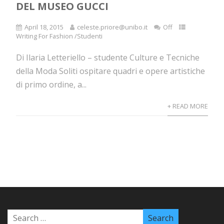
DEL MUSEO GUCCI
April 18, 2015
celeste.priore@unibo.it
Off
Writing For Fashion /Studenti
Di Ilaria Letteriello – studente Culture e Tecniche
della Moda Soliti ospitare quadri e opere artistiche
di primo ordine, a...
+ READ MORE