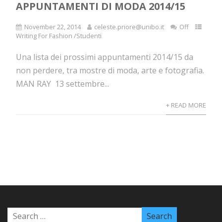
APPUNTAMENTI DI MODA 2014/15
November 22, 2014
celeste.priore@unibo.it
Off
Writing For Fashion /Studenti
Una lista dei prossimi appuntamenti 2014/15 da
non perdere, tra mostre di moda, arte e fotografia.
MAN RAY 13 settembre...
+ READ MORE