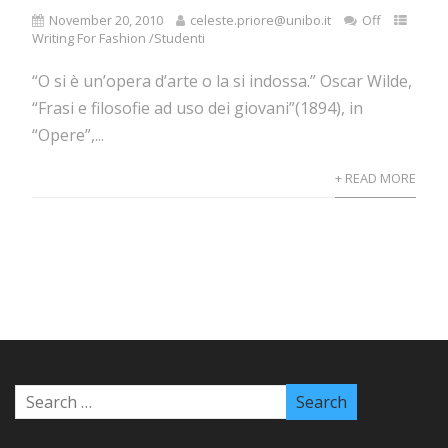
November 20, 2010
celeste.priore@unibo.it
Off
Writing For Fashion /Studenti
“O si è un’opera d’arte o la si indossa.” Oscar Wilde,
“Frasi e filosofie ad uso dei giovani”(1894), in
“Opere”,...
+ READ MORE