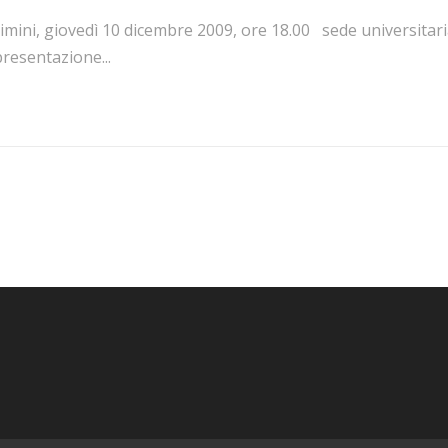
imini, giovedì 10 dicembre 2009, ore 18.00 sede universitaria
resentazione...