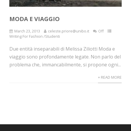
MODA E VIAGGIO
March 23, 2013
celeste.priore@unibo.it
Off
Writing For Fashion /Studenti
Due entità inseparabili di Melissa Ziliotti Moda e
viaggio sono profondamente legate. Non parlo del
problema che, immancabilmente, si propone ogni...
+ READ MORE