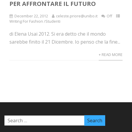
PER AFFRONTARE IL FUTURO
December 22, 2012
celeste.priore@unibo.it
Off
Writing For Fashion /Studenti
di Elena Usai 2012. Si era detto che il mondo
sarebbe finito il 21 Dicembre. Io penso che la fine...
+ READ MORE