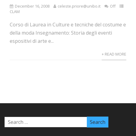
December 16, 2008
celeste.priore@unibo.it
Off
CLAM
Corso di Laurea in Culture e tecniche del costume e
della moda Insegnamento: Storia degli eventi
espositivi di arte e...
+ READ MORE