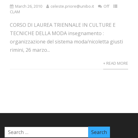
March 26, 2010
celeste.priore@unibo.it
Off
CLAM
CORSO DI LAUREA TRIENNALE IN CULTURE E
TECNICHE DELLA MODA insegnamento :
organizzazione del sistema moda/nicoletta giusti
rimini, 26 marzo...
+ READ MORE