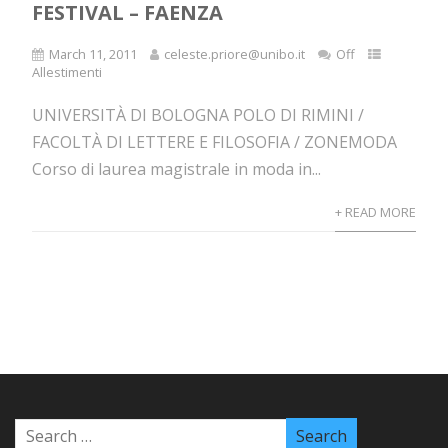
FESTIVAL – FAENZA
March 11, 2011
celeste.priore@unibo.it
Off
Allestimenti
UNIVERSITÀ DI BOLOGNA POLO DI RIMINI /
FACOLTÀ DI LETTERE E FILOSOFIA / ZONEMODA
Corso di laurea magistrale in moda in...
+ READ MORE