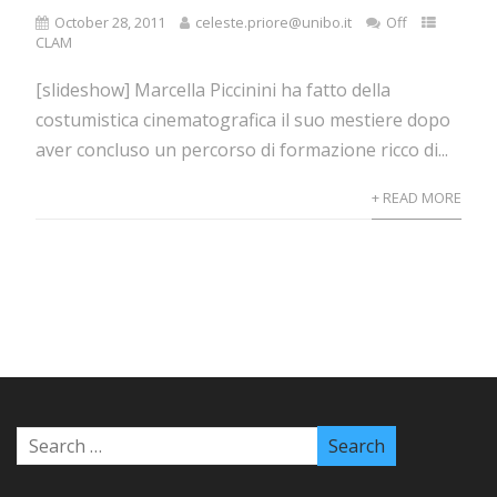
October 28, 2011
celeste.priore@unibo.it
Off
CLAM
[slideshow] Marcella Piccinini ha fatto della
costumistica cinematografica il suo mestiere dopo
aver concluso un percorso di formazione ricco di...
+ READ MORE