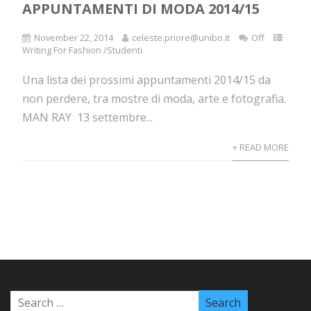
APPUNTAMENTI DI MODA 2014/15
November 22, 2014
celeste.priore@unibo.it
Off
Writing For Fashion /Studenti
Una lista dei prossimi appuntamenti 2014/15 da
non perdere, tra mostre di moda, arte e fotografia.
MAN RAY 13 settembre...
+ READ MORE