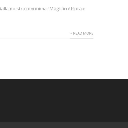
dalla mostra omonima “Maglifico! Flora e
+ READ MORE