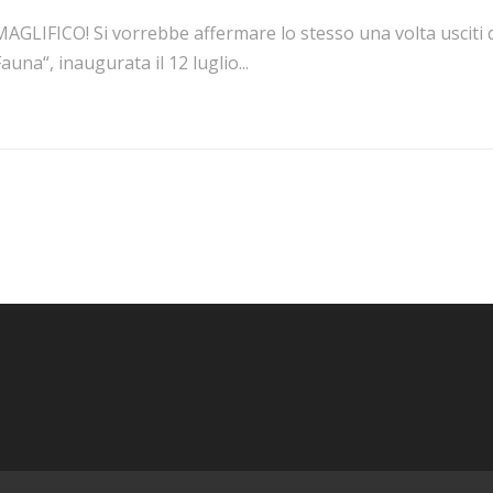
MAGLIFICO! Si vorrebbe affermare lo stesso una volta usciti 
auna“, inaugurata il 12 luglio...