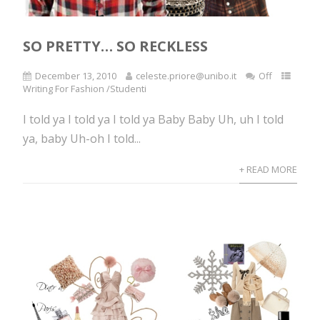
SO PRETTY… SO RECKLESS
December 13, 2010
celeste.priore@unibo.it
Off
Writing For Fashion /Studenti
I told ya I told ya I told ya Baby Baby Uh, uh I told
ya, baby Uh-oh I told...
+ READ MORE