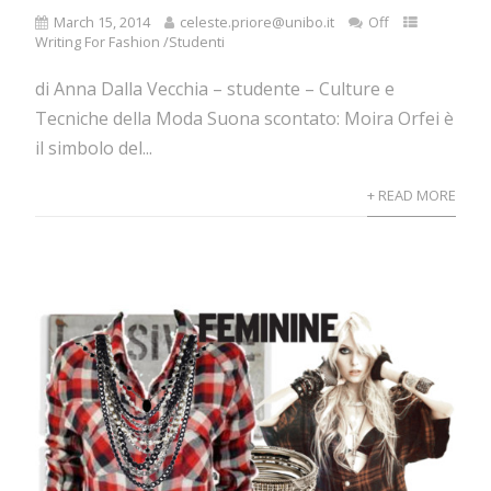
March 15, 2014
celeste.priore@unibo.it
Off
Writing For Fashion /Studenti
di Anna Dalla Vecchia – studente – Culture e
Tecniche della Moda Suona scontato: Moira Orfei è
il simbolo del...
+ READ MORE