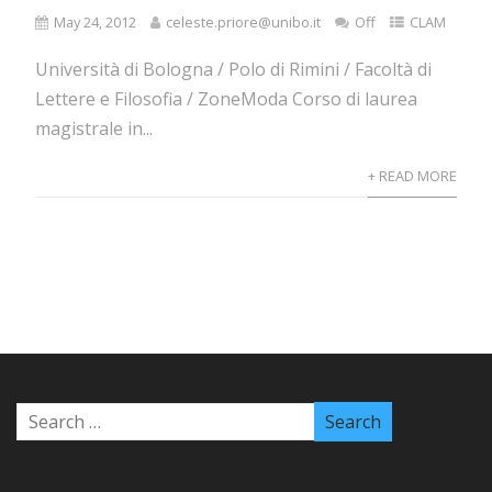
May 24, 2012
celeste.priore@unibo.it
Off
CLAM
Università di Bologna / Polo di Rimini / Facoltà di
Lettere e Filosofia / ZoneModa Corso di laurea
magistrale in...
+ READ MORE