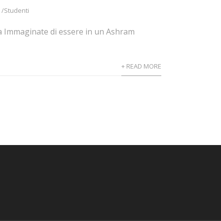
 /Studenti
da Immaginate di essere in un Ashram
+ READ MORE