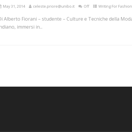
May 31, 2014
celeste.priore@unibo.it
Off
Writing For Fashion
Di Alberto Fiorani – studente – Culture e Tecniche della Mo
ndiano, immersi in...