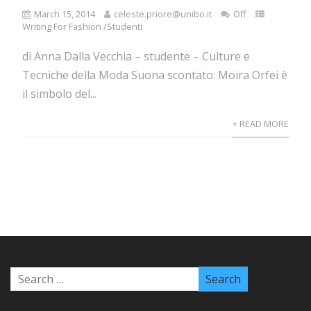
March 15, 2014
celeste.priore@unibo.it
Off
Writing For Fashion /Studenti
di Anna Dalla Vecchia – studente – Culture e
Tecniche della Moda Suona scontato: Moira Orfei è
il simbolo del...
+ READ MORE