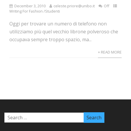
December 3, 2010
celeste.priore@unibo.it
Off
Writing For Fashion /Studenti
Oggi per trovare un numero di telefono non
utilizziamo più quel vecchio librone polveroso che
occupava sempre troppo spazio, ma...
+ READ MORE