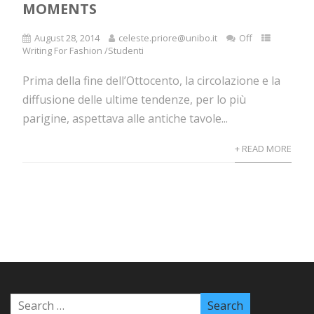
MOMENTS
August 28, 2014
celeste.priore@unibo.it
Off
Writing For Fashion /Studenti
Prima della fine dell’Ottocento, la circolazione e la
diffusione delle ultime tendenze, per lo più
parigine, aspettava alle antiche tavole...
+ READ MORE