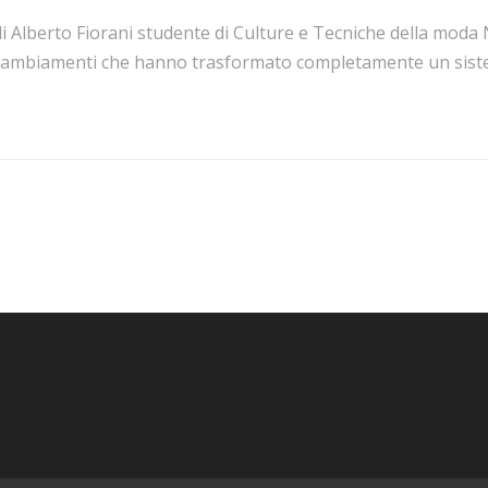
i Alberto Fiorani studente di Culture e Tecniche della moda 
cambiamenti che hanno trasformato completamente un sistem