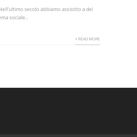
Nell’ultimo secolo abbiamo assistito a dei
a sociale...
+ READ MORE