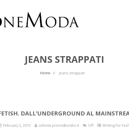
JEANS STRAPPATI
Home
jeans strappati
FETISH. DALL’UNDERGROUND AL MAINSTRE
February 2, 2013
celeste.priore@unibo.it
Off
Writing For Fas