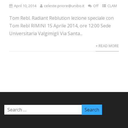
April 10, 2014
celeste.priore@unibo.it
Off
CLAM
Tom Rebl. Radiant Reblution lezione speciale con
Tom Rebl RIMINI 15 Aprile 2014, ore 12:00 Sede
Universitaria Valgimigli Via Santa...
+ READ MORE