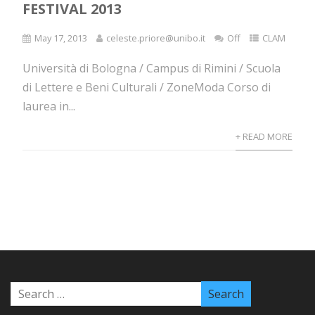
FESTIVAL 2013
May 17, 2013
celeste.priore@unibo.it
Off
CLAM
Università di Bologna / Campus di Rimini / Scuola
di Lettere e Beni Culturali / ZoneModa Corso di
laurea in...
+ READ MORE