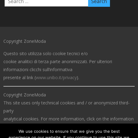
Copyright ZoneModa
Questo sito utilizza solo cookie tecnici e/o
cookie analitici di terza parte anonimizzati. Per ulteriori
informazioni clicchi sull’informativa
presente al link (
www.unibo.it/privacy
).
Copyright ZoneModa
This site uses only technical cookies and / or anonymized third-
party
analytical cookies. For more information, click on the information
at the link (
www.unibo.it/privacy
).
We use cookies to ensure that we give you the best
experience on our website. If you continue to use this site we