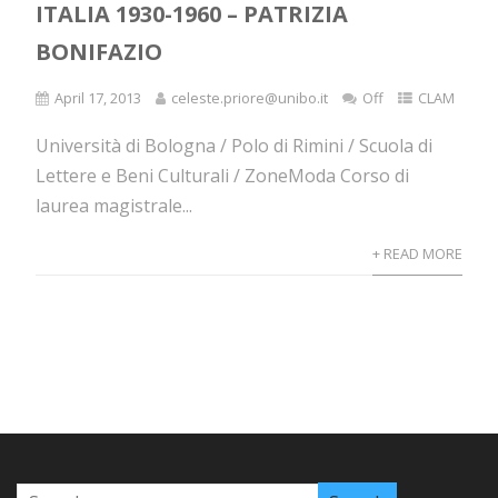
ITALIA 1930-1960 – PATRIZIA
BONIFAZIO
April 17, 2013
celeste.priore@unibo.it
Off
CLAM
Università di Bologna / Polo di Rimini / Scuola di
Lettere e Beni Culturali / ZoneModa Corso di
laurea magistrale...
+ READ MORE