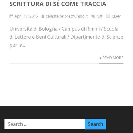
SCRITTURA DI SÉ COME TRACCIA
April 17, 2016
celeste.priore@unibo.it
Off
CLAM
Università di Bologna / Campus di Rimini / Scuola
di Lettere e Beni Culturali / Dipartimento di Scienze
per la...
+ READ MORE