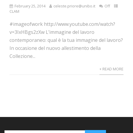
February 25, 2014
celeste.priore@unibo.it
Off
CLAM
#imageofwork http://www.youtube.com/watch?
v=3IxHBgs2zXw L’immagine del lavoro
contemporaneo: qual è la tua immagine del lavoro?
In occasione del nuovo allestimento della
Collezione...
+ READ MORE