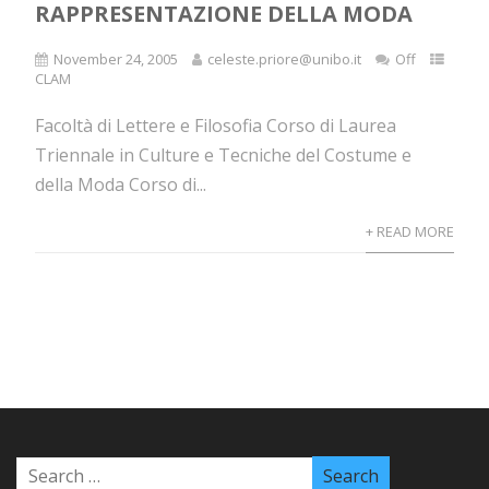
RAPPRESENTAZIONE DELLA MODA
November 24, 2005
celeste.priore@unibo.it
Off
CLAM
Facoltà di Lettere e Filosofia Corso di Laurea
Triennale in Culture e Tecniche del Costume e
della Moda Corso di...
+ READ MORE