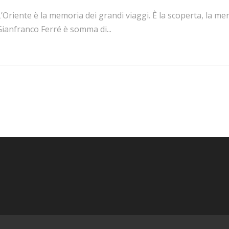
’Oriente è la memoria dei grandi viaggi. È la scoperta, la mer
ianfranco Ferré è somma di...