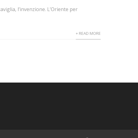
aviglia, l’invenzione. L’Oriente per
+ READ MORE