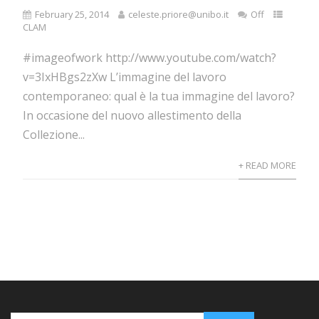
February 25, 2014
celeste.priore@unibo.it
Off
CLAM
#imageofwork http://www.youtube.com/watch?
v=3IxHBgs2zXw L’immagine del lavoro
contemporaneo: qual è la tua immagine del lavoro?
In occasione del nuovo allestimento della
Collezione...
+ READ MORE