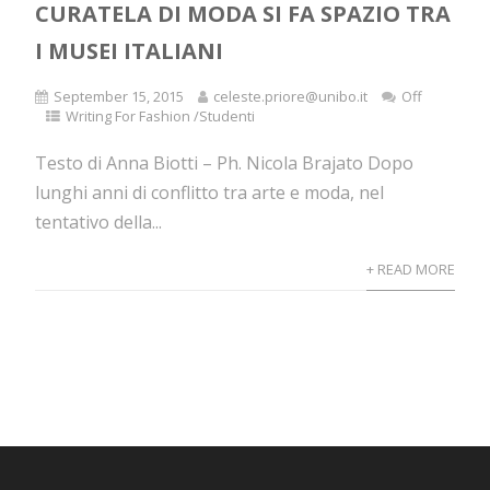
CURATELA DI MODA SI FA SPAZIO TRA
I MUSEI ITALIANI
September 15, 2015
celeste.priore@unibo.it
Off
Writing For Fashion /Studenti
Testo di Anna Biotti – Ph. Nicola Brajato Dopo
lunghi anni di conflitto tra arte e moda, nel
tentativo della...
+ READ MORE