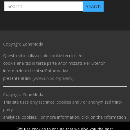
Copyright ZoneModa
Questo sito utilizza solo cookie tecnici e/o
cookie analitici di terza parte anonimizzati. Per ulteriori
informazioni clicchi sull’informativa
presente al link (
www.unibo.it/privacy
).
Copyright ZoneModa
This site uses only technical cookies and / or anonymized third-
party
analytical cookies. For more information, click on the information
at the link (
www.unibo.it/privacy
).
We use cookies to ensure that we give you the best