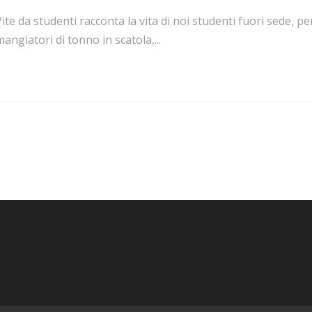
ite da studenti racconta la vita di noi studenti fuori sede, pen
angiatori di tonno in scatola,...