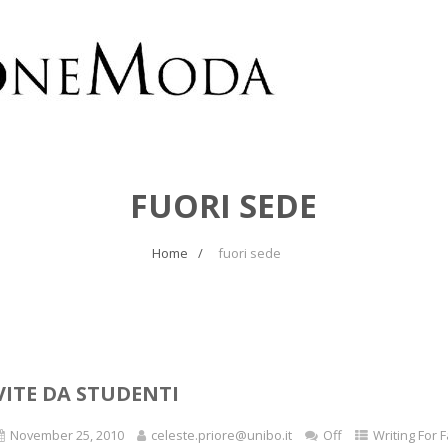
FUORI SEDE
Home
fuori sede
VITE DA STUDENTI
November 25, 2010
celeste.priore@unibo.it
Off
Writing For 