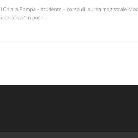
di Chiara Pompa – studente – corso di laurea magistrale M
mperativo? In pochi...