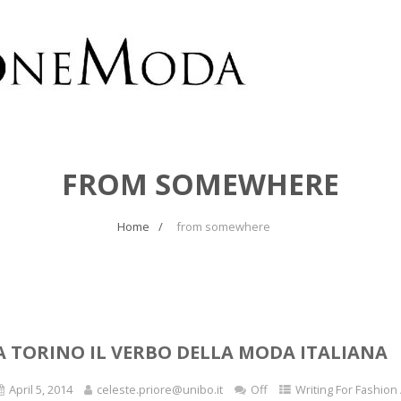
FROM SOMEWHERE
Home
from somewhere
A TORINO IL VERBO DELLA MODA ITALIANA
April 5, 2014
celeste.priore@unibo.it
Off
Writing For Fashion