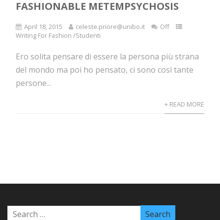
FASHIONABLE METEMPSYCHOSIS
April 18, 2015
celeste.priore@unibo.it
Off
Writing For Fashion /Studenti
Ero solita pensare di essere la persona più strana
del mondo ma poi ho pensato, ci sono così tante
persone...
+ READ MORE