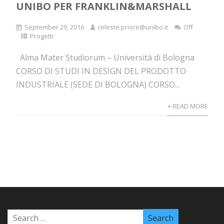
UNIBO PER FRANKLIN&MARSHALL
September 29, 2016
celeste.priore@unibo.it
Off
Progetti
Alma Mater Studiorum – Università di Bologna
CORSO DI STUDI IN DESIGN DEL PRODOTTO
INDUSTRIALE (SEDE DI BOLOGNA) CORSO...
+ READ MORE