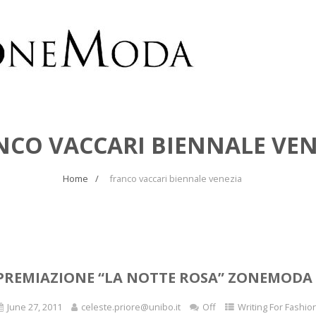
NCO VACCARI BIENNALE VEN
Home
franco vaccari biennale venezia
PREMIAZIONE “LA NOTTE ROSA” ZONEMODA 
June 27, 2011
celeste.priore@unibo.it
Off
Writing For Fashio