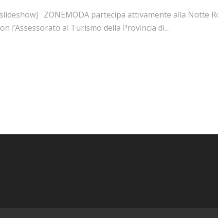
[slideshow] ZONEMODA partecipa attivamente alla Notte Ros
on l’Assessorato al Turismo della Provincia di...