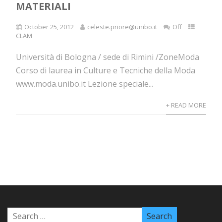
MATERIALI
October 25, 2012
celeste.priore@unibo.it
Off
CLAM
Università di Bologna / sede di Rimini /ZoneModa
Corso di laurea in Culture e Tecniche della Moda
www.moda.unibo.it Lezione speciale...
+ READ MORE