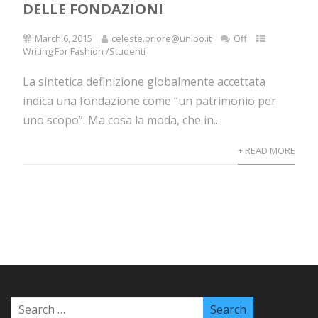
DELLE FONDAZIONI
March 6, 2015
celeste.priore@unibo.it
Off
Writing For Fashion /Studenti
La sintetica definizione globalmente accettata
indica una fondazione come “un patrimonio per
uno scopo”. Ma cosa la moda, che in...
+ READ MORE