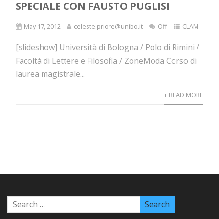
SPECIALE CON FAUSTO PUGLISI
May 17, 2012
celeste.priore@unibo.it
Off
CLAM
[slideshow] Università di Bologna / Polo di Rimini /
Facoltà di Lettere e Filosofia / ZoneModa Corso di
laurea magistrale...
+ READ MORE