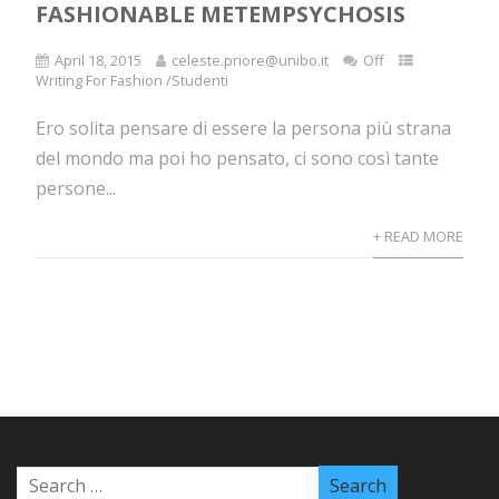
FASHIONABLE METEMPSYCHOSIS
April 18, 2015
celeste.priore@unibo.it
Off
Writing For Fashion /Studenti
Ero solita pensare di essere la persona più strana
del mondo ma poi ho pensato, ci sono così tante
persone...
+ READ MORE