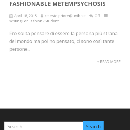
FASHIONABLE METEMPSYCHOSIS
April 18, 2015
celeste.priore@unibo.it
Off
Writing For Fashion /Studenti
Ero solita pensare di essere la persona più strana
del mondo ma poi ho pensato, ci sono così tante
persone...
+ READ MORE