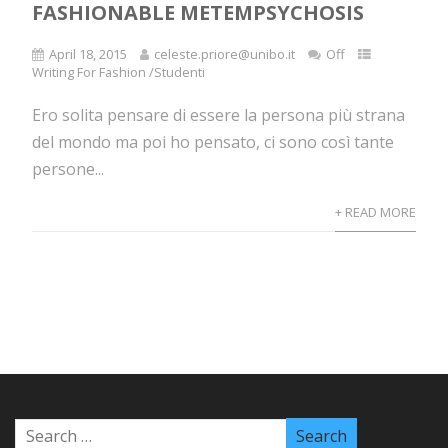
FASHIONABLE METEMPSYCHOSIS
April 18, 2015
celeste.priore@unibo.it
Off
Writing For Fashion /Studenti
Ero solita pensare di essere la persona più strana
del mondo ma poi ho pensato, ci sono così tante
persone...
+ READ MORE