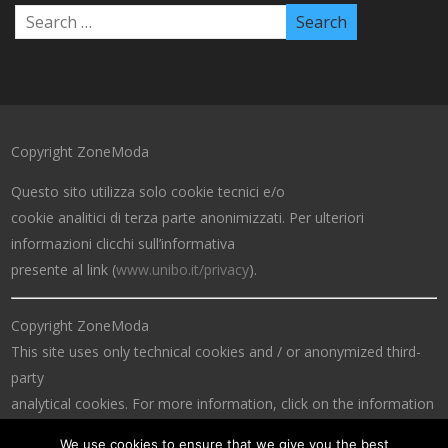
Copyright ZoneModa
Questo sito utilizza solo cookie tecnici e/o
cookie analitici di terza parte anonimizzati. Per ulteriori
informazioni clicchi sull’informativa
presente al link (
www.unibo.it/privacy
).
Copyright ZoneModa
This site uses only technical cookies and / or anonymized third-
party
analytical cookies. For more information, click on the information
at the link (
www.unibo.it/privacy
).
We use cookies to ensure that we give you the best