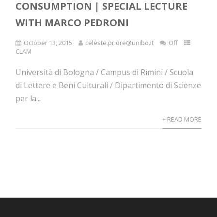
CONSUMPTION | SPECIAL LECTURE
WITH MARCO PEDRONI
October 13, 2015
celeste.priore@unibo.it
Off
CLAM
Università di Bologna / Campus di Rimini / Scuola
di Lettere e Beni Culturali / Dipartimento di Scienze
per la...
+ READ MORE