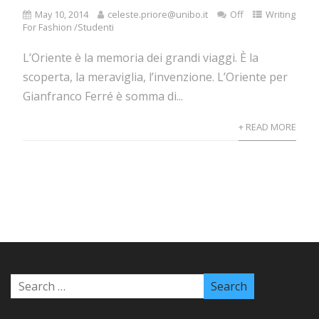
May 10, 2014
celeste.priore@unibo.it
Off
Writing
For Fashion /Studenti
L’Oriente è la memoria dei grandi viaggi. È la
scoperta, la meraviglia, l’invenzione. L’Oriente per
Gianfranco Ferré è somma di...
+ READ MORE