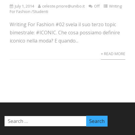
July 1, 2014
celeste.priore@unibo.it
Off
Writing
For Fashion /Studenti
Writing For Fashion #02 svela il suo terzo topic
bimestrale: #ICONIC. Che cosa possiamo definire
iconico nella moda? E quando...
+ READ MORE