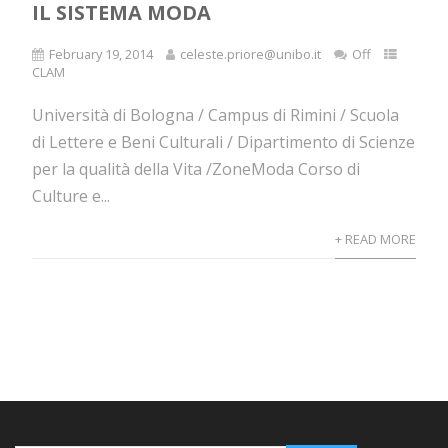
IL SISTEMA MODA
February 19, 2014
celeste.priore@unibo.it
Off
CLAM
Università di Bologna / Campus di Rimini / Scuola
di Lettere e Beni Culturali / Dipartimento di Scienze
per la qualità della Vita /ZoneModa Corso di
Culture e...
+ READ MORE