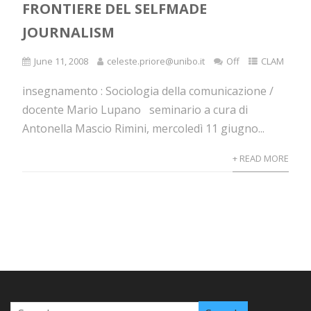
FRONTIERE DEL SELFMADE
JOURNALISM
June 11, 2008
celeste.priore@unibo.it
Off
CLAM
insegnamento : Sociologia della comunicazione /
docente Mario Lupano seminario a cura di
Antonella Mascio Rimini, mercoledì 11 giugno...
+ READ MORE