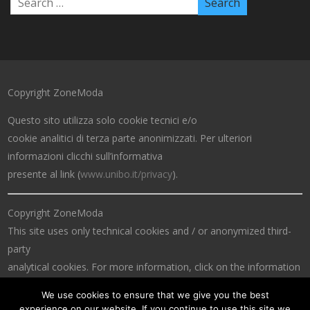
Copyright ZoneModa
Questo sito utilizza solo cookie tecnici e/o
cookie analitici di terza parte anonimizzati. Per ulteriori
informazioni clicchi sull’informativa
presente al link (
www.unibo.it/privacy
).
Copyright ZoneModa
This site uses only technical cookies and / or anonymized third-
party
analytical cookies. For more information, click on the information
at the link (
www.unibo.it/privacy
).
We use cookies to ensure that we give you the best
experience on our website. If you continue to use this site we