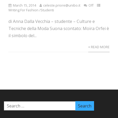
March 15, 2014
celeste.priore@unibo.it
Off
Writing For Fashion /Studenti
di Anna Dalla Vecchia – studente – Culture e
Tecniche della Moda Suona scontato: Moira Orfei è
il simbolo del...
+ READ MORE